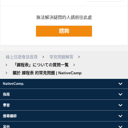
無法解決疑問的人請前往此處
諮詢
線上日語會話首頁
常見問題解答
「課程表」についての質問一覧
關於 課程表 的常見問題 | NativeCamp
NativeCamp.
指南
學習
搜尋講師
其他