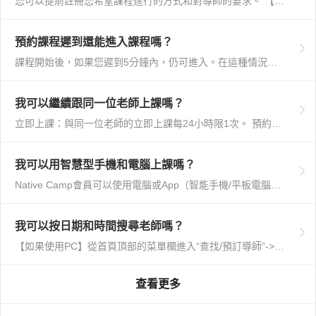
您可以提前註冊您希望課程進行的方式和對導師的要求。 【PC】 點擊“學習”>“課程信息”>“課程要求”。 您可以輸入是否希望在課程前進行自我介紹，指出...
預約課程遲到還能進入課程嗎？
課程開始後，如果您遲到5分鐘內，仍可進入。在這種情況下，課程時間將為計劃的25分鐘減去您遲到的時間。請注意，如果您遲到超過5分鐘，預訂將自動取消。
我可以繼續跟同一位老師上課嗎？
立即上課：與同一位老師的立即上課每24小時限1次。 預約課程：可與同一位老師連續預約，次數不限。 如果立即上課因網路問題縮短，即使在24小時內，也可以...
我可以用智慧型手機和電腦上課嗎？
Native Camp會員可以使用電腦或App（智能手機/平板電腦）來使用我們的服務。請根據您的情況使用它們。 * 要使用App，您需要安裝Nativ...
我可以按日期和時間搜尋老師嗎？
【如果使用PC】從首頁頂部的菜單欄進入“查找/預訂導師”->“預訂/收藏的導師”->“按預訂/日期和時間搜索導師”以指定日期和時間搜索導師。 在“查找...
查看更多