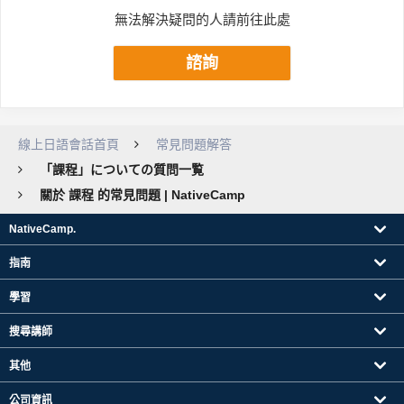
無法解決疑問的人請前往此處
諮詢
線上日語會話首頁
常見問題解答
「課程」についての質問一覧
關於 課程 的常見問題 | NativeCamp
NativeCamp.
指南
學習
搜尋講師
其他
公司資訊