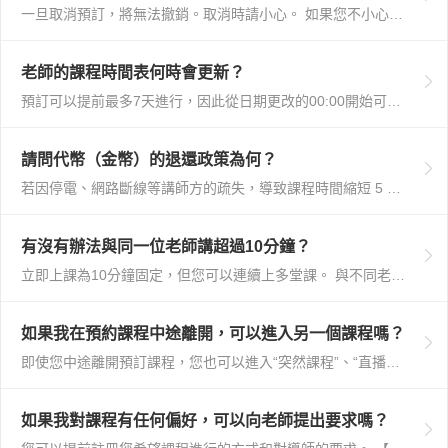
一旦取消預訂，將無法撤銷。取消時請小心。 如果您不小心取消了預訂，請重新進行新預訂。 *請注意，一旦取消預訂，其他會員也可能會進行預訂，因此無法保證您...
老師的課程時間表何時會更新？
預訂可以提前最多7天進行，因此從日期更改的00:00開始可以進行7天后的新預訂。 然而，關於導師的時間表，每位導師使其時間表可用的時間可能有所不同，因...
請問代幣（金幣）的退還政策為何？
若因停電、網路斷線等講師方的疏失，導致課程時間縮短 5 分鐘以上，我們將為您退還代幣。 【無法退還之情形】 若屬於下列情況，恕無法退還代幣，敬請見...
有沒有辦法與同一位老師講超過10分鐘？
立即上課為10分鐘固定，但您可以連續上多堂課。 與不同老師的立即上課可以無限次連續進行。 與同一位老師的立即上課，每24小時限1次。 預約課程（每堂2...
如果我在預約課程中途離開，可以進入另一個課程嗎？
即使您中途離開預訂課程，您也可以進入“突然課程”、“直播課程”或“即時諮詢”，無論預訂課程的結束時間如何。 請檢查以下關於課程後的說明。 如何參加突然...
如果我對課程有任何偏好，可以向老師提出要求嗎？