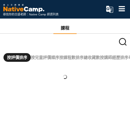
尋找你的日語老師：Native Camp 師資列表
課程
按評價排序
按兒童評價順序
按課程數排序
總收藏數
按講師經歷排序