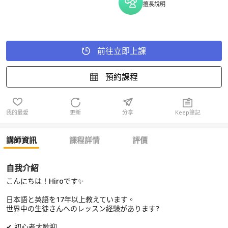
擅長說明
前往立即上課
預約課程
我的最愛
更新
分享
Keep筆記
講師資訊
課程詳情
評價
自我介紹
こんにちは！Hiroです✨
日本語と英語を17年以上教えています。
世界中の生徒さんへのレッスン経験があります?
✔ 初心者大歓迎