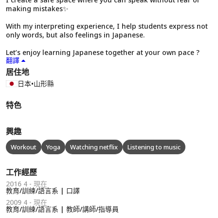
making mistakes✨
With my interpreting experience, I help students express not
only words, but also feelings in Japanese.
Let’s enjoy learning Japanese together at your own pace ?
翻譯
居住地
日本
•
山形縣
特色
興趣
Workout
Yoga
Watching netflix
Listening to music
工作經歷
2016 4 - 現在
教育/訓練/語言系 | 口譯
2009 4 - 現在
教育/訓練/語言系 | 教師/講師/指導員