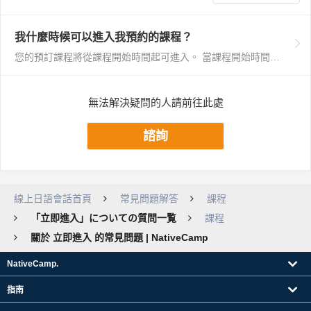
我什麼時候可以進入我預約的課程？
您的預訂課程將從課程開始時間起可進入。 當課程開始時間到達時，請從我的頁面上的“今天的預訂課程”訪問導師的屏幕，然後點擊“導師詳細信息”按鈕。 如何參...
無法解決疑問的人請前往此處
諮詢
線上日語會話首頁
常見問題解答
課程
「立即進入」についての質問一覧
課程
關於 立即進入 的常見問題 | NativeCamp
NativeCamp.
指南