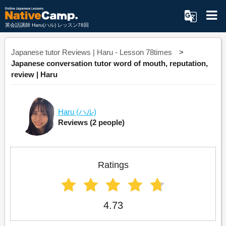
英会話講師 Haru(ハル) レッスン78回
Japanese tutor Reviews | Haru - Lesson 78times
Japanese conversation tutor word of mouth, reputation,
review | Haru
Haru
(ハル)
Reviews
(2 people)
Ratings
4.73