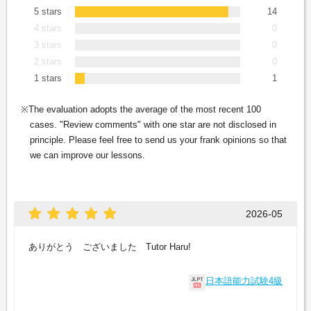
5 stars
14
4 stars
0
3 stars
0
2 stars
0
1 stars
1
The evaluation adopts the average of the most recent 100
cases. "Review comments" with one star are not disclosed in
principle. Please feel free to send us your frank opinions so that
we can improve our lessons.
2026-05
ありがとう ございました Tutor Haru!
日本語能力試験4級