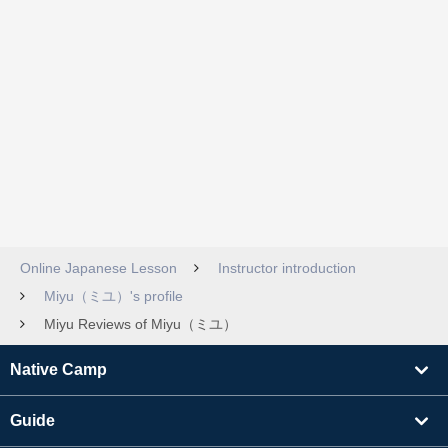
Online Japanese Lesson
Instructor introduction
Miyu（ミユ）'s profile
Miyu Reviews of Miyu（ミユ）
Native Camp
Guide