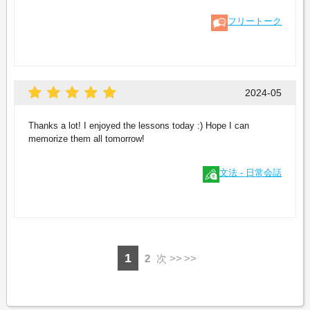
フリートーク
2024-05
Thanks a lot! I enjoyed the lessons today :) Hope I can
memorize them all tomorrow!
文法 - 日常会話
1
2
次 >>