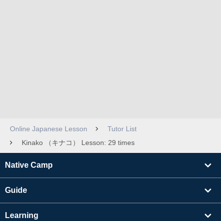
Online Japanese Lesson
Tutor List
Kinako （キナコ） Lesson: 29 times
Native Camp
Guide
Learning