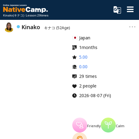
Kinako(キナコ) Lesson:29times
Kinako
キナコ
(52Age)
Japan
1months
5.00
0.00
29 times
2 people
2026-08-07 (Fri)
Friendly
Calm