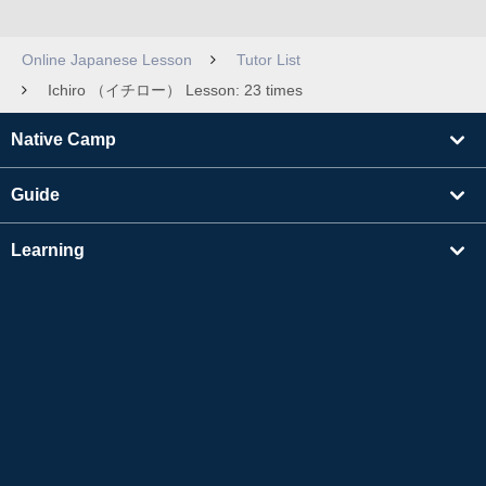
Online Japanese Lesson
Tutor List
Ichiro （イチロー） Lesson: 23 times
Native Camp
Guide
Learning
Find Tutors
Others
About Us