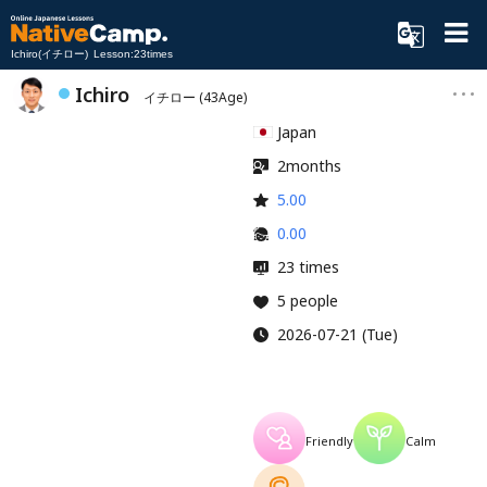
Ichiro(イチロー) Lesson:23times
Ichiro
イチロー
(43Age)
Japan
2months
5.00
0.00
23 times
5 people
2026-07-21 (Tue)
Friendly
Calm