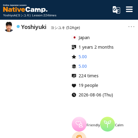
Yoshiyuki(ヨシユキ) Lesson:224times
Yoshiyuki
ヨシユキ
(52Age)
Japan
1 years 2 months
5.00
5.00
224 times
19 people
2026-08-06 (Thu)
Friendly
Calm