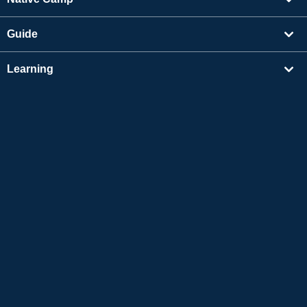
Guide
Learning
Find Tutors
Others
About Us
Apple and the Apple logo are trademarks of Apple Inc., registered in the US and other
countries. App Store is a service mark of Apple Inc.
Google Play is a trademark of Google LLC.