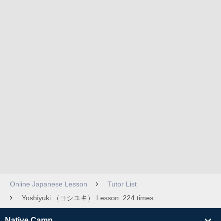
Online Japanese Lesson
Tutor List
Yoshiyuki （ヨシユキ） Lesson: 224 times
Native Camp