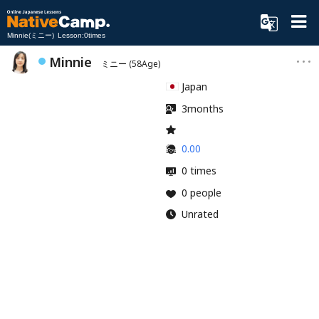
Minnie(ミニー) Lesson:0times
Minnie
ミニー
(58Age)
Japan
3months
0.00
0 times
0 people
Unrated