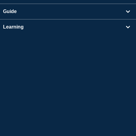
Guide
Learning
Find Tutors
Others
About Us
Apple and the Apple logo are trademarks of Apple Inc., registered in the US and other
countries. App Store is a service mark of Apple Inc.
Google Play is a trademark of Google LLC.
Copyright © 2026 Online Japanese Conversation