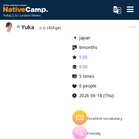
Yuka(ユカ) Lesson:5times
Yuka
ユカ
(43Age)
Japan
6months
5.00
0.00
5 times
0 people
2026-06-18 (Thu)
Excellent vocabulary
Friendly