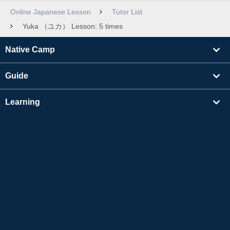
Online Japanese Lesson
Tutor List
Yuka （ユカ） Lesson: 5 times
Native Camp
Guide
Learning
Find Tutors
Others
About Us