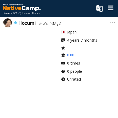
Hozumi(ホズミ) Lesson:0times
Hozumi
ホズミ
(45Age)
Japan
4 years 7 months
0.00
0 times
0 people
Unrated