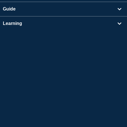
Guide
Learning
Find Tutors
Others
About Us
Apple and the Apple logo are trademarks of Apple Inc., registered in the US and other
countries. App Store is a service mark of Apple Inc.
Google Play is a trademark of Google LLC.
Copyright © 2026 Online Japanese Conversation