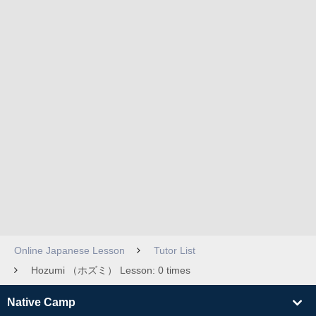
Online Japanese Lesson
Tutor List
Hozumi （ホズミ） Lesson: 0 times
Native Camp