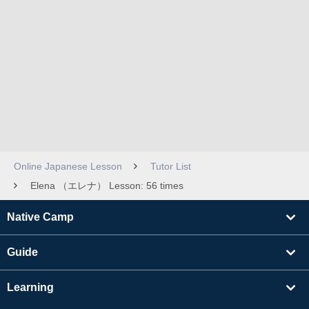
Online Japanese Lesson
Tutor List
Elena （エレナ） Lesson: 56 times
Native Camp
Guide
Learning