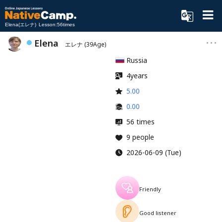
Elena(エレナ) Lesson:56times
Elena
エレナ
(39Age)
Russia
4years
5.00
0.00
56 times
9 people
2026-06-09 (Tue)
Friendly
Good listener