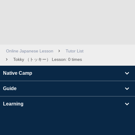
Online Japanese Lesson
Tutor List
Tokky （トッキー） Lesson: 0 times
Native Camp
Guide
Learning
Find Tutors
Others