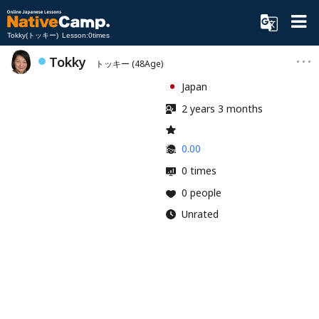
Tokky(トッキー) Lesson:0times
Tokky
トッキー
(48Age)
Japan
2 years 3 months
0.00
0 times
0 people
Unrated