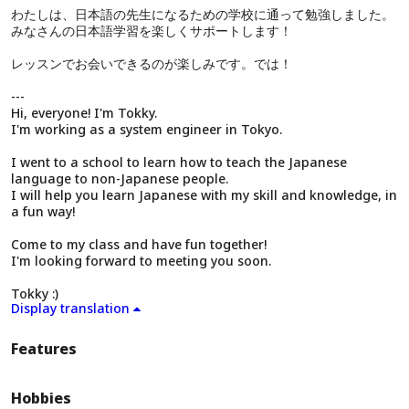
わたしは、日本語の先生になるための学校に通って勉強しました。
みなさんの日本語学習を楽しくサポートします！
レッスンでお会いできるのが楽しみです。では！
---
Hi, everyone! I'm Tokky.
I'm working as a system engineer in Tokyo.
I went to a school to learn how to teach the Japanese
language to non-Japanese people.
I will help you learn Japanese with my skill and knowledge, in
a fun way!
Come to my class and have fun together!
I'm looking forward to meeting you soon.
Tokky :)
Display translation
Features
Hobbies