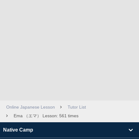
Online Japanese Lesson
Tutor List
Ema （エマ） Lesson: 561 times
Native Camp