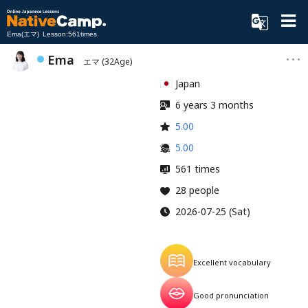
Ema(エマ) Lesson:561times
Ema
エマ
(32Age)
Japan
6 years 3 months
5.00
5.00
561 times
28 people
2026-07-25 (Sat)
Excellent vocabulary
Good pronunciation