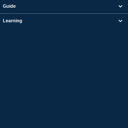
Guide
Learning
Find Tutors
Others
About Us
Apple and the Apple logo are trademarks of Apple Inc., registered in the US and other
countries. App Store is a service mark of Apple Inc.
Google Play is a trademark of Google LLC.
Copyright © 2026 Online Japanese Conversation
Native Camp All Rights Reserved.