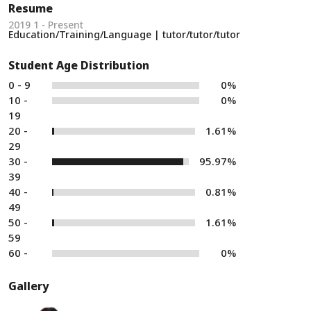
Resume
2019 1 - Present
Education/Training/Language | tutor/tutor/tutor
Student Age Distribution
0 - 9
0%
10 -
0%
19
20 -
1.61%
29
30 -
95.97%
39
40 -
0.81%
49
50 -
1.61%
59
60 -
0%
Gallery