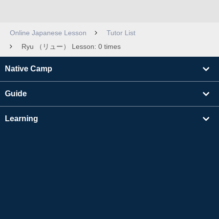
Online Japanese Lesson
Tutor List
Ryu （リュー） Lesson: 0 times
Native Camp
Guide
Learning
Find Tutors
Others
About Us