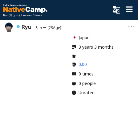
Ryu(リュー) Lesson:0times
Ryu
リュー
(23Age)
Japan
3 years 3 months
0.00
0 times
0 people
Unrated