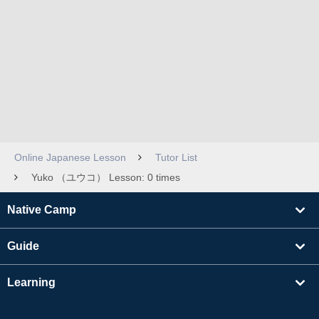
Online Japanese Lesson
Tutor List
Yuko （ユウコ） Lesson: 0 times
Native Camp
Guide
Learning
Find Tutors