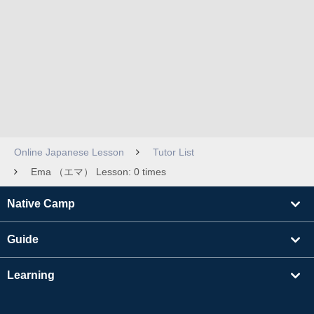
Online Japanese Lesson
Tutor List
Ema （エマ） Lesson: 0 times
Native Camp
Guide
Learning
Find Tutors