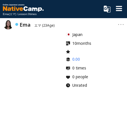
Ema(エマ) Lesson:0times
Ema
エマ
(23Age)
Japan
10months
0.00
0 times
0 people
Unrated