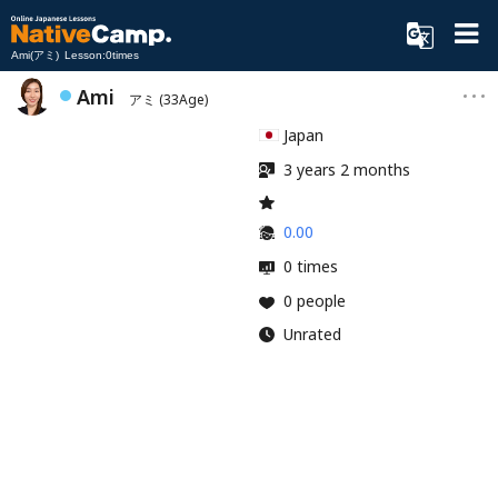
Ami(アミ) Lesson:0times
Ami
アミ
(33Age)
Japan
3 years 2 months
0.00
0 times
0 people
Unrated