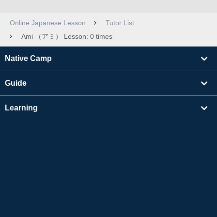
Online Japanese Lesson
Tutor List
Ami （アミ） Lesson: 0 times
Native Camp
Guide
Learning
Find Tutors
Others
About Us