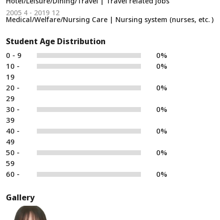
Hotel/Leisure/Dining/Travel | Travel related jobs
2005 4 - 2019 12
Medical/Welfare/Nursing Care | Nursing system (nurses, etc. )
Student Age Distribution
0 - 9
0%
10 -
0%
19
20 -
0%
29
30 -
0%
39
40 -
0%
49
50 -
0%
59
60 -
0%
Gallery