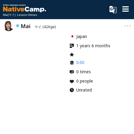
Mai(マイ) Lesson:0times
Mai
マイ
(42Age)
Japan
1 years 6 months
0.00
0 times
0 people
Unrated