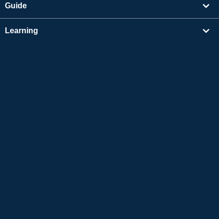
Guide
Learning
Find Tutors
Others
About Us
Apple and the Apple logo are trademarks of Apple Inc., registered in the US and other
countries. App Store is a service mark of Apple Inc.
Google Play is a trademark of Google LLC.
Copyright © 2026 Online Japanese Conversation
Native Camp All Rights Reserved.