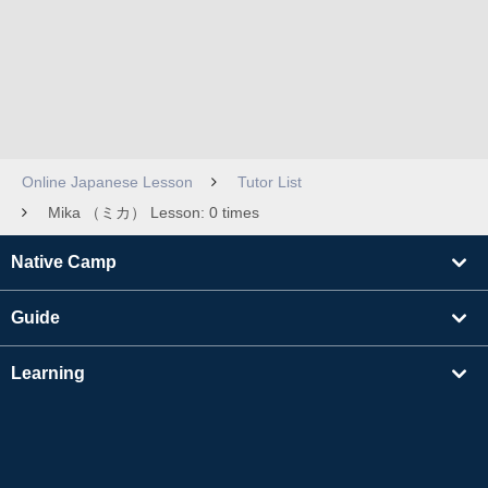
Online Japanese Lesson
Tutor List
Mika （ミカ） Lesson: 0 times
Native Camp
Guide
Learning
Find Tutors
Others