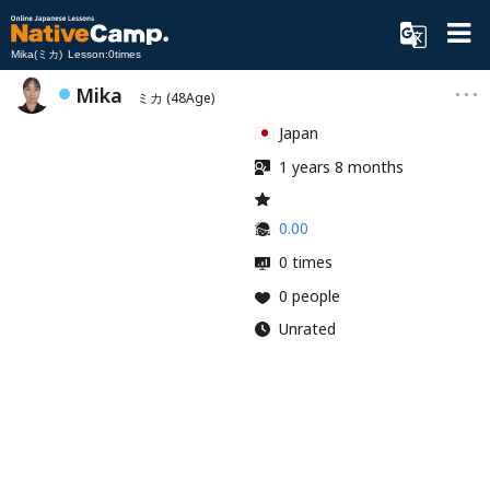
Mika(ミカ) Lesson:0times
Mika
ミカ
(48Age)
Japan
1 years 8 months
0.00
0 times
0 people
Unrated