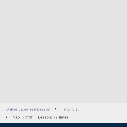
Online Japanese Lesson
Tutor List
Nao （ナオ） Lesson: 77 times