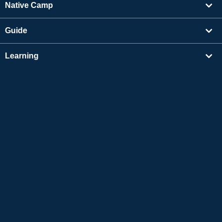
Native Camp
Guide
Learning
Find Tutors
Others
About Us
Apple and the Apple logo are trademarks of Apple Inc., registered in the US and other
countries. App Store is a service mark of Apple Inc.
Google Play is a trademark of Google LLC.