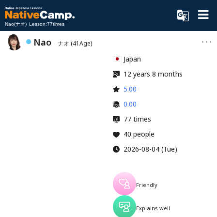
Nao(ナオ) Lesson:77times
Nao
ナオ
(41Age)
Japan
12 years 8 months
5.00
0.00
77 times
40 people
2026-08-04 (Tue)
Friendly
Explains well