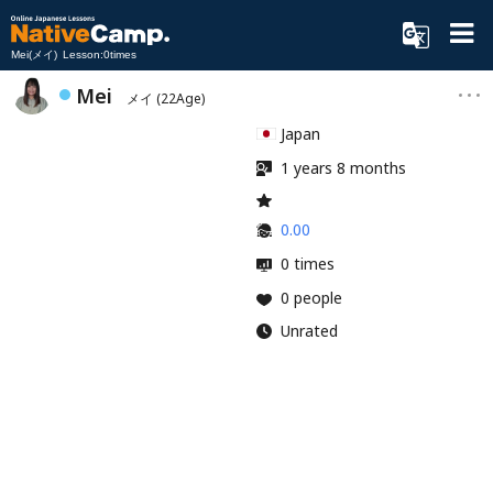
Mei(メイ) Lesson:0times
Mei
メイ
(22Age)
Japan
1 years 8 months
0.00
0 times
0 people
Unrated