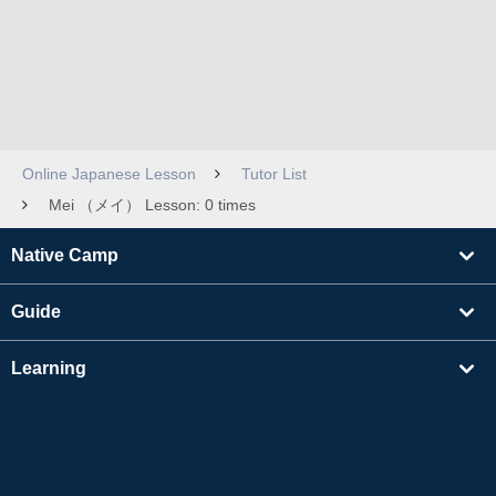
Online Japanese Lesson
Tutor List
Mei （メイ） Lesson: 0 times
Native Camp
Guide
Learning
Find Tutors
Others