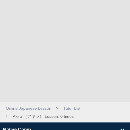
Online Japanese Lesson
Tutor List
Akira （アキラ） Lesson: 0 times
Native Camp