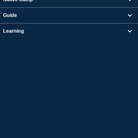
Guide
Learning
Find Tutors
Others
About Us
Apple and the Apple logo are trademarks of Apple Inc., registered in the US and other
countries. App Store is a service mark of Apple Inc.
Google Play is a trademark of Google LLC.