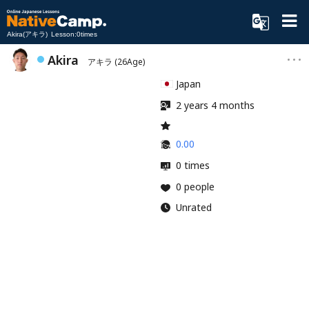
Akira(アキラ) Lesson:0times
Akira
アキラ
(26Age)
Japan
2 years 4 months
0.00
0 times
0 people
Unrated