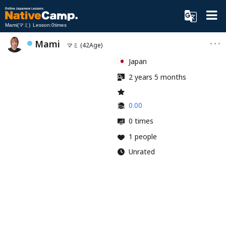
Mami(マミ) Lesson:0times
Mami
マミ
(42Age)
Japan
2 years 5 months
0.00
0 times
1 people
Unrated