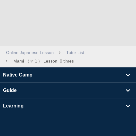
Online Japanese Lesson
Tutor List
Mami （マミ） Lesson: 0 times
Native Camp
Guide
Learning
Find Tutors