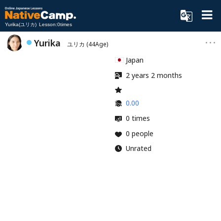
Yurika(ユリカ) Lesson:0times
Yurika
ユリカ
(44Age)
Japan
2 years 2 months
0.00
0 times
0 people
Unrated