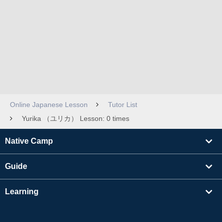
Online Japanese Lesson
Tutor List
Yurika （ユリカ） Lesson: 0 times
Native Camp
Guide
Learning
Find Tutors