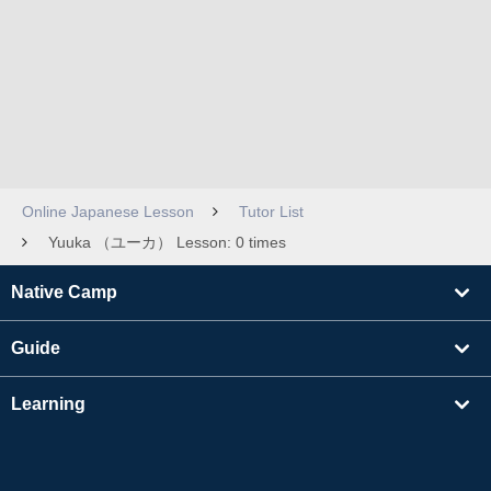
Online Japanese Lesson
Tutor List
Yuuka （ユーカ） Lesson: 0 times
Native Camp
Guide
Learning
Find Tutors