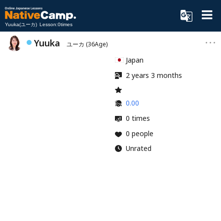
Yuuka(ユーカ) Lesson:0times
Yuuka
ユーカ
(36Age)
Japan
2 years 3 months
0.00
0 times
0 people
Unrated