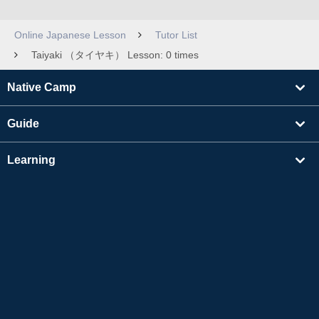
Online Japanese Lesson
Tutor List
Taiyaki （タイヤキ） Lesson: 0 times
Native Camp
Guide
Learning
Find Tutors
Others
About Us