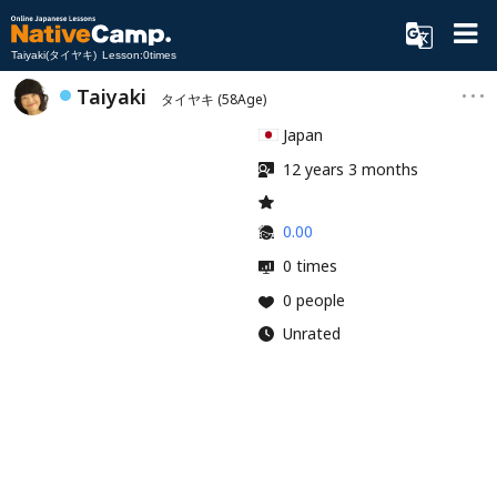
Taiyaki(タイヤキ) Lesson:0times
Taiyaki
タイヤキ
(58Age)
Japan
12 years 3 months
0.00
0 times
0 people
Unrated