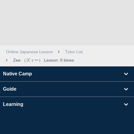
Online Japanese Lesson
Tutor List
Zee （ズィー） Lesson: 0 times
Native Camp
Guide
Learning
Find Tutors