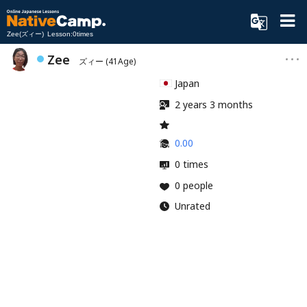
Zee(ズィー) Lesson:0times
Zee
ズィー
(41Age)
Japan
2 years 3 months
0.00
0 times
0 people
Unrated