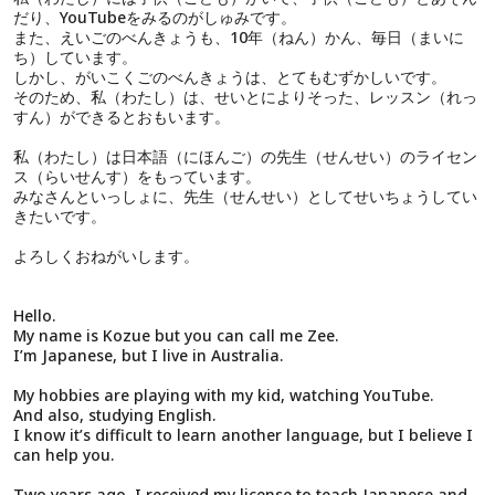
だり、YouTubeをみるのがしゅみです。
また、えいごのべんきょうも、10年（ねん）かん、毎日（まいに
ち）しています。
しかし、がいこくごのべんきょうは、とてもむずかしいです。
そのため、私（わたし）は、せいとによりそった、レッスン（れっ
すん）ができるとおもいます。
私（わたし）は日本語（にほんご）の先生（せんせい）のライセン
ス（らいせんす）をもっています。
みなさんといっしょに、先生（せんせい）としてせいちょうしてい
きたいです。
よろしくおねがいします。
Hello.
My name is Kozue but you can call me Zee.
I’m Japanese, but I live in Australia.
My hobbies are playing with my kid, watching YouTube.
And also, studying English.
I know it’s difficult to learn another language, but I believe I
can help you.
Two years ago, I received my license to teach Japanese and