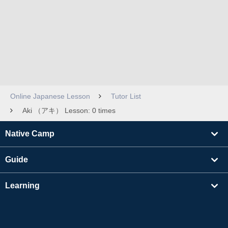
Online Japanese Lesson
Tutor List
Aki （アキ） Lesson: 0 times
Native Camp
Guide
Learning
Find Tutors