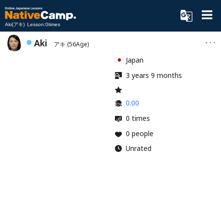
Aki(アキ) Lesson:0times
Aki
アキ
(56Age)
Japan
3 years 9 months
0.00
0 times
0 people
Unrated