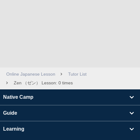
Online Japanese Lesson
Tutor List
Zen （ゼン） Lesson: 0 times
Native Camp
Guide
Learning