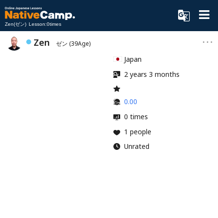
Zen(ゼン) Lesson:0times
Zen
ゼン
(39Age)
Japan
2 years 3 months
0.00
0 times
1 people
Unrated