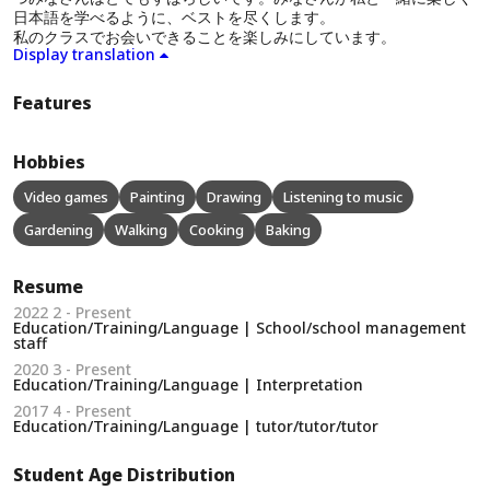
日本語を学べるように、ベストを尽くします。
私のクラスでお会いできることを楽しみにしています。
Display translation
Features
Hobbies
Video games
Painting
Drawing
Listening to music
Gardening
Walking
Cooking
Baking
Resume
2022 2 - Present
Education/Training/Language | School/school management
staff
2020 3 - Present
Education/Training/Language | Interpretation
2017 4 - Present
Education/Training/Language | tutor/tutor/tutor
Student Age Distribution