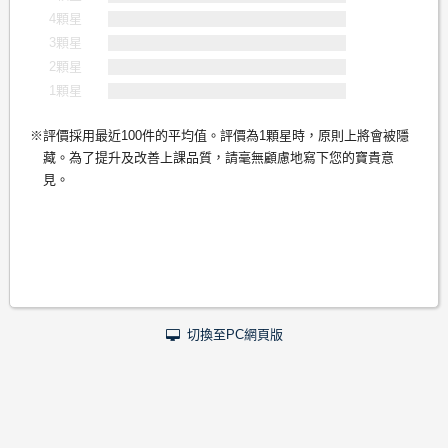
4顆星
3顆星
2顆星
1顆星
評價採用最近100件的平均值。評價為1顆星時，原則上將會被隱
藏。為了提升及改善上課品質，請毫無顧慮地寫下您的寶貴意
見。
切換至PC網頁版