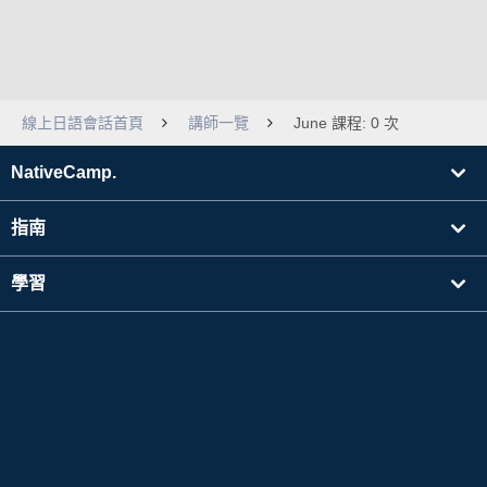
線上日語會話首頁
講師一覽
June 課程: 0 次
NativeCamp.
指南
學習
搜尋講師
其他
公司資訊