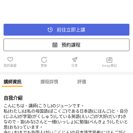
前往立即上課
預約課程
我的最愛
更新
分享
Keep筆記
講師資訊
課程詳情
評價
自我介紹
こんにちは、講師(こうし)のジューンです。
私(わたし)は私の母国語(ぼこくご)である日本語(にほんご)と、自分
(じぶん)が学習(がくしゅう)している英語(えいご)が大好(だいす)き
なので、皆(みな)さんと一緒(いっしょ)に勉強(べんきょう)したいと
思(おも)っています。
今(いま)までも外国人(がいこくじん)の日本語学習者(にほんごがく