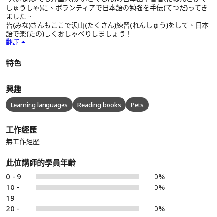
しゅうしゃ)に、ボランティアで日本語の勉強を手伝(てつだ)ってき
ました。
皆(みな)さんもここで沢山(たくさん)練習(れんしゅう)をして、日本
語で楽(たの)しくおしゃべりしましょう！
翻譯
特色
興趣
Learning languages
Reading books
Pets
工作經歷
無工作經歷
此位講師的學員年齡
0 - 9
0%
10 -
0%
19
20 -
0%