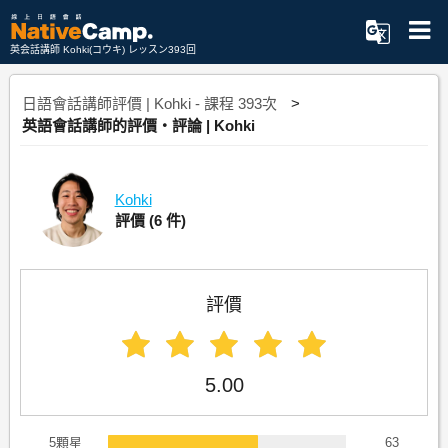
英会話講師 Kohki(コウキ) レッスン393回
日語會話講師評價 | Kohki - 課程 393次
英語會話講師的評價・評論 | Kohki
Kohki
評價
(6 件)
評價
5.00
5顆星
63