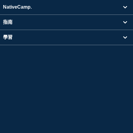
NativeCamp.
指南
學習
搜尋講師
其他
公司資訊
Apple 以及Apple 標誌是於美國其他國家中註冊的Apple Inc. 的商標。App Store為Apple
Inc. 的服務標誌。