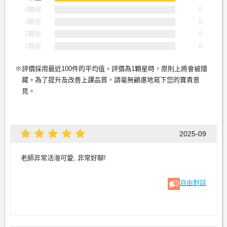
4顆星
0
3顆星
0
2顆星
0
1顆星
0
評價採用最近100件的平均值。評價為1顆星時，原則上將會被隱
藏。為了提升及改善上課品質，請毫無顧慮地寫下您的寶貴意
見。
2025-09
老師非常活潑可愛, 非常好聊!
自由對話