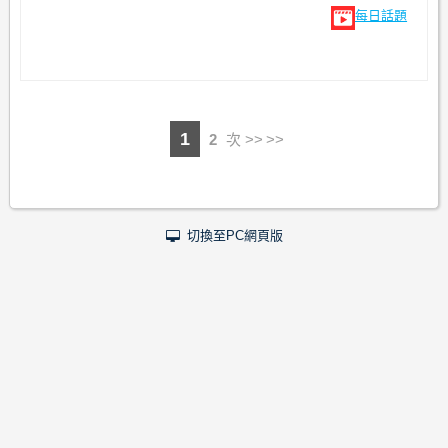
每日話題
1
2
次 >>
切換至PC網頁版