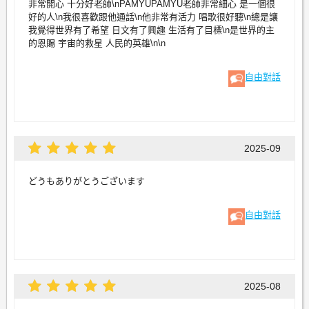
非常開心 十分好老師\nPAMYUPAMYU老師非常細心 是一個很
好的人\n我很喜歡跟他通話\n他非常有活力 唱歌很好聽\n總是讓
我覺得世界有了希望 日文有了興趣 生活有了目標\n是世界的主
的恩賜 宇宙的救星 人民的英雄\n\n
自由對話
2025-09
どうもありがとうございます
自由對話
2025-08