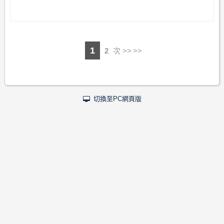
1
2
次 >>
切換至PC網頁版