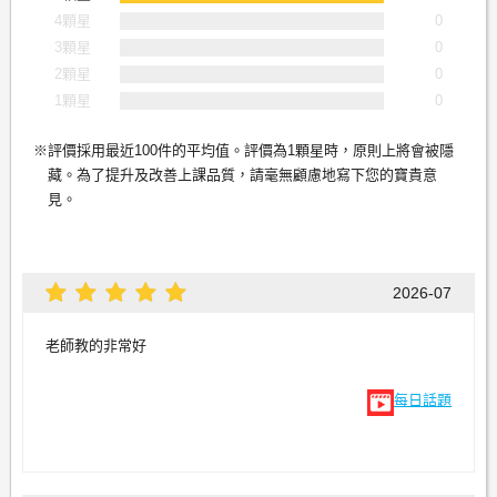
4顆星
0
3顆星
0
2顆星
0
1顆星
0
評價採用最近100件的平均值。評價為1顆星時，原則上將會被隱
藏。為了提升及改善上課品質，請毫無顧慮地寫下您的寶貴意
見。
2026-07
老師教的非常好
每日話題