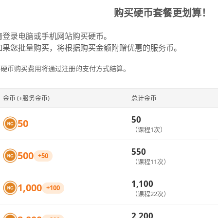
购买硬币套餐更划算！
请登录电脑或手机网站购买硬币。
如果您批量购买，将根据购买金额附赠优惠的服务币。
※硬币购买费用将通过注册的支付方式结算。
金币 (+服务金币)
总计金币
50
50
（课程1次）
550
500
+50
（课程11次）
1,100
1,000
+100
（课程22次）
2,200