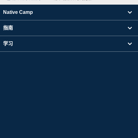
Native Camp
指南
学习
寻找讲师
其他
公司信息
Apple 和 Apple 标志是 Apple Inc. 在美国及其他国家注册的商标。App Store 是 Apple Inc.
的服务标志。