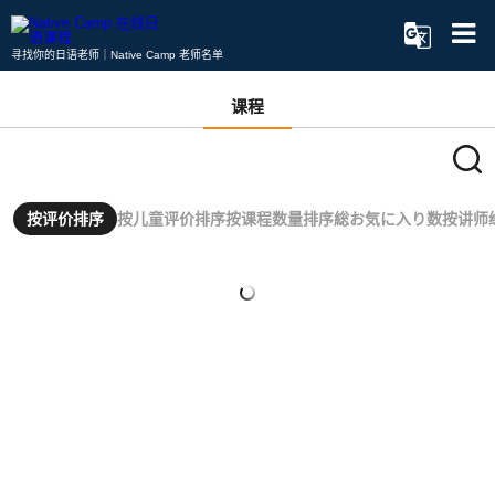
寻找你的日语老师｜Native Camp 老师名单
课程
按评价排序
按儿童评价排序
按课程数量排序
総お気に入り数
按讲师