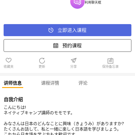
利用聊天框
立即进入课程
预约课程
收藏夹
更新
分享
保持备忘录
讲师信息
课程详情
评论
自我介绍
こんにちは!
ネイティブキャンプ講師のモモです。
みなさんは日本のどんなことに興味（きょうみ）がありますか?
たくさんお話して、私と一緒に楽しく日本語を学びましょう。
これから日本語を学ぶ方も大歓迎です。