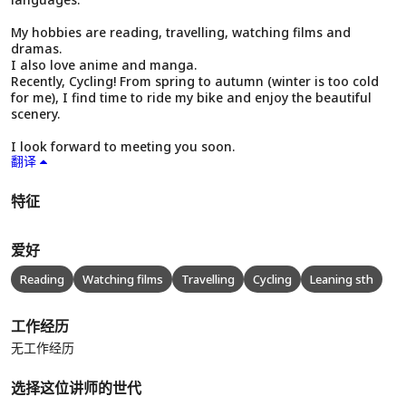
My hobbies are reading, travelling, watching films and
dramas.
I also love anime and manga.
Recently, Cycling! From spring to autumn (winter is too cold
for me), I find time to ride my bike and enjoy the beautiful
scenery.
I look forward to meeting you soon.
翻译
特征
爱好
Reading
Watching films
Travelling
Cycling
Leaning sth
工作经历
无工作经历
选择这位讲师的世代