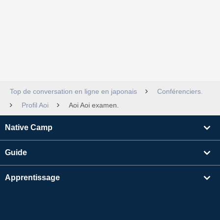
Top de conversation en ligne en japonais
Conférenciers.
Profil Aoi
Aoi Aoi examen.
Native Camp
Guide
Apprentissage
Rechercher un enseignant