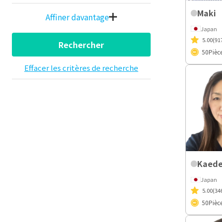
Maki
Affiner davantage
Japan
5.00
(91
Rechercher
50
Pièc
Effacer les critères de recherche
Kaed
Japan
5.00
(34
50
Pièc