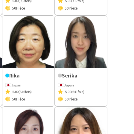
5.00
(903fois)
5.00
(717fois)
50
Pièce
50
Pièce
Rika
Serika
Japan
Japan
5.00
(646fois)
5.00
(641fois)
50
Pièce
50
Pièce