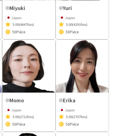
Miyuki
Yuri
Japan
Japan
5.00
(4847fois)
5.00
(4291fois)
50
Pièce
50
Pièce
Momo
Erika
Japan
Japan
5.00
(2721fois)
5.00
(2707fois)
50
Pièce
50
Pièce