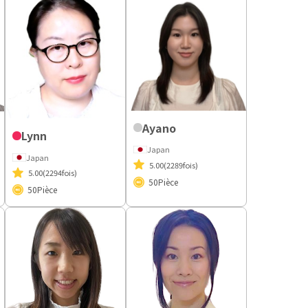
Ayano
Lynn
Japan
Japan
5.00
(2289fois)
5.00
(2294fois)
50
Pièce
50
Pièce