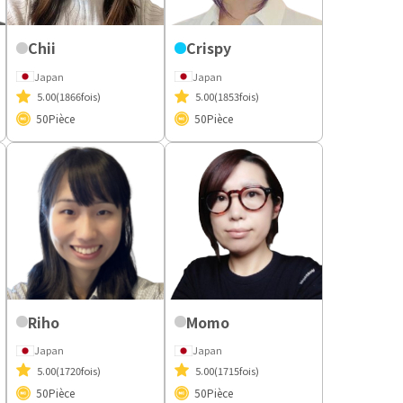
Chii
Crispy
Japan
Japan
5.00
(1866fois)
5.00
(1853fois)
50
Pièce
50
Pièce
Riho
Momo
Japan
Japan
5.00
(1720fois)
5.00
(1715fois)
50
Pièce
50
Pièce