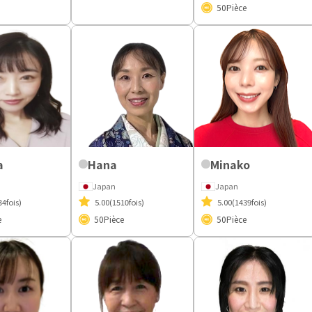
50
Pièce
a
Hana
Minako
Japan
Japan
34fois)
5.00
(1510fois)
5.00
(1439fois)
e
50
Pièce
50
Pièce