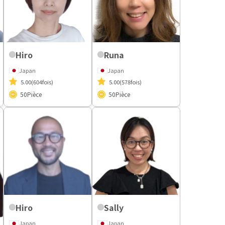
Hiro
Runa
Japan
Japan
5.00
(604fois)
5.00
(578fois)
50
Pièce
50
Pièce
Hiro
Sally
Japan
Japan