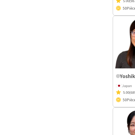
5.00
(98
50
Pièc
Yoshi
Japan
5.00
(68
50
Pièc