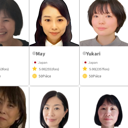
May
Yukari
Japan
Japan
63fois)
5.00
(2551fois)
5.00
(2357fois)
e
50
Pièce
50
Pièce