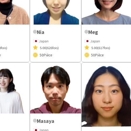
Nia
Meg
Japan
Japan
8fois)
5.00
(626fois)
5.00
(617fois)
e
50
Pièce
50
Pièce
Masaya
Japan