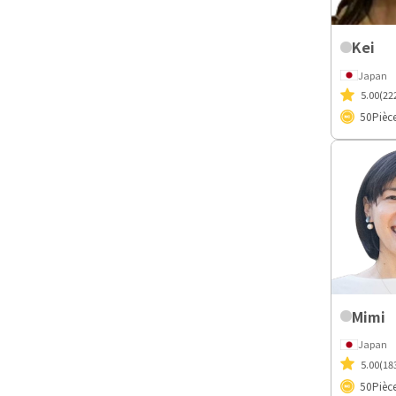
Kei
Japan
5.00
(22
50
Pièc
Mimi
Japan
5.00
(18
50
Pièc