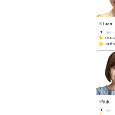
Juon
Japan
5.00
(13
50
Pièc
Yuki
Japan