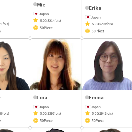
Mie
Erika
Japan
Japan
5.00
(5214fois)
71fois)
5.00
(5204fois)
50
Pièce
e
50
Pièce
e
Lora
Emma
Japan
Japan
66fois)
5.00
(3397fois)
5.00
(2942fois)
e
50
Pièce
50
Pièce