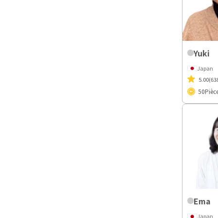
Yuki
Japan
5.00
(63
50
Pièc
Ema
Japan