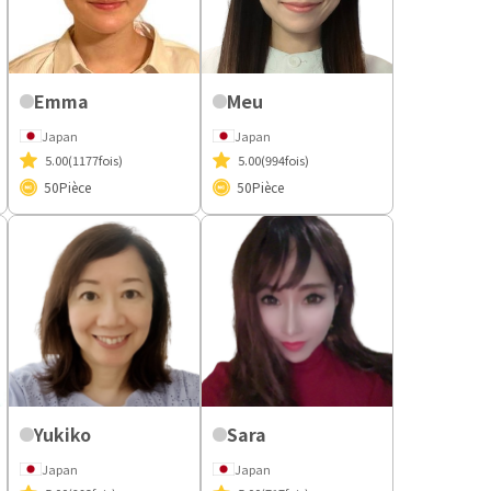
Emma
Meu
Japan
Japan
5.00
(1177fois)
5.00
(994fois)
50
Pièce
50
Pièce
Yukiko
Sara
Japan
Japan