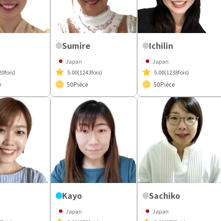
Sumire
Ichilin
Japan
Japan
20fois)
5.00
(1243fois)
5.00
(1238fois)
e
50
Pièce
50
Pièce
Kayo
Sachiko
Japan
Japan