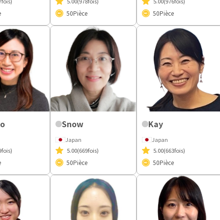
7fois)
5.00
(978fois)
5.00
(976fois)
e
50
Pièce
50
Pièce
ko
Snow
Kay
Japan
Japan
9fois)
5.00
(669fois)
5.00
(663fois)
e
50
Pièce
50
Pièce