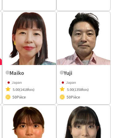
Maiko
Yuji
Japan
Japan
5.00
(1418fois)
5.00
(1358fois)
50
Pièce
50
Pièce