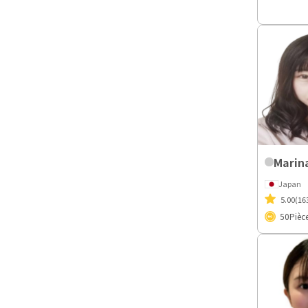
Marin
Japan
5.00
(16
50
Pièc