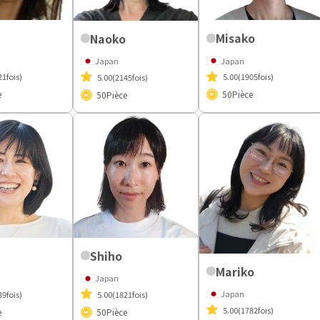
Misako
Naoko
Japan
Japan
21fois)
5.00
(1905fois)
5.00
(2145fois)
e
50
Pièce
50
Pièce
Shiho
Mariko
Japan
Japan
39fois)
5.00
(1821fois)
5.00
(1782fois)
e
50
Pièce