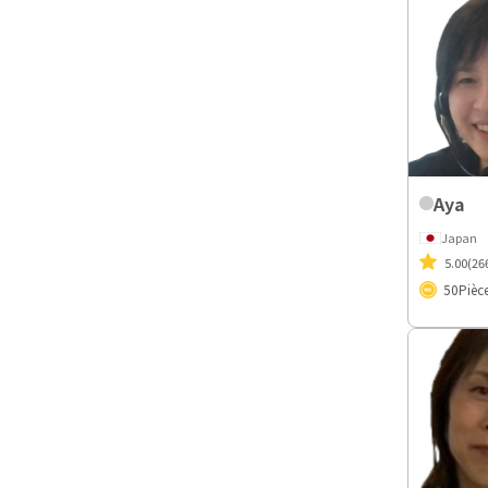
Aya
Japan
5.00
(26
50
Pièc