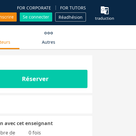
FOR CORPORATE
FOR TUTORS
inscrire
Se connecter
Réadhésion
traduction
teurs
Autres
Réserver
n avec cet enseignant
bre de
0 fois