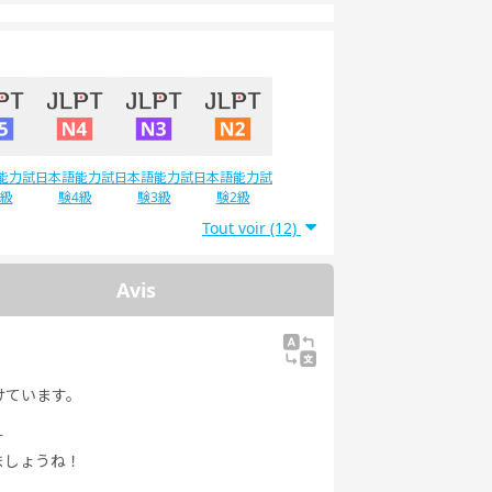
能力試
日本語能力試
日本語能力試
日本語能力試
5級
験4級
験3級
験2級
Tout voir (12)
Avis
けています。
す
ましょうね！