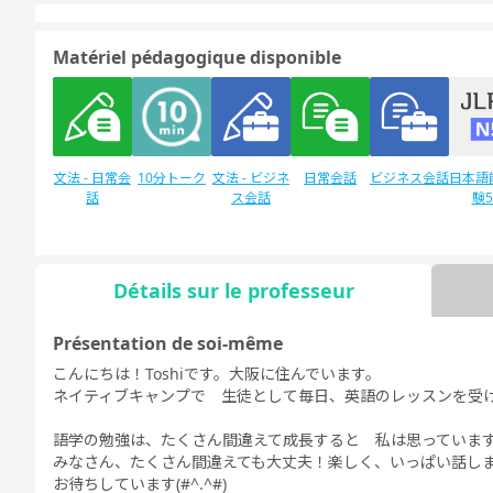
Matériel pédagogique disponible
文法 - 日常会
10分トーク
文法 - ビジネ
日常会話
ビジネス会話
日本語
話
ス会話
験
Détails sur le professeur
Discussion
日本語能力試
デイリートピ
libre
験1級
ック
Présentation de soi-même
こんにちは！Toshiです。大阪に住んでいます。
ネイティブキャンプで 生徒として毎日、英語のレッスンを受
語学の勉強は、たくさん間違えて成長すると 私は思っていま
みなさん、たくさん間違えても大丈夫！楽しく、いっぱい話し
お待ちしています(#^.^#)