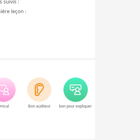
 suivis :
ière leçon :
mical
Bon auditeur
bon pour expliquer