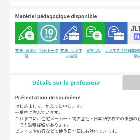
Matériel pédagogique disponible
文法 - 日常会
10分トーク
文法 - ビジネ
日常会話
ビジネス会話
日本語
話
ス会話
験
Détails sur le professeur
Discussion
日本語能力試
デイリートピ
libre
験1級
ック
Présentation de soi-même
はじめまして、かえでと申します。
千葉県に住んでいます。
これまでに、住宅メーカー・物流会社・日本語学校での事務の
ーでの勤務経験があります。
ビジネスや旅行などで使う日本語にも対応できます。