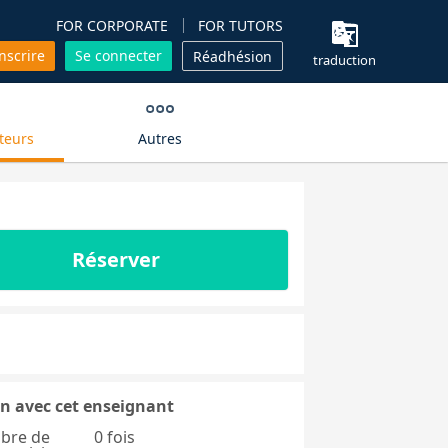
FOR CORPORATE
FOR TUTORS
inscrire
Se connecter
Réadhésion
traduction
teurs
Autres
Réserver
n avec cet enseignant
bre de
0 fois