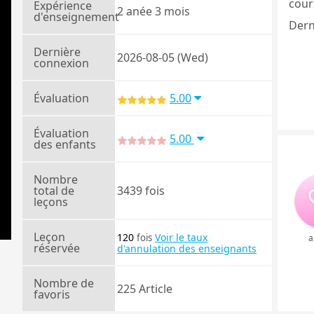
cours
Expérience
2 anée 3 mois
d'enseignement
Dern
Dernière
2026-08-05 (Wed)
connexion
Évaluation
5.00
Évaluation
5.00
des enfants
Nombre
total de
3439 fois
leçons
Leçon
120
Voir le taux
fois
a
réservée
d'annulation des enseignants
Nombre de
225 Article
favoris