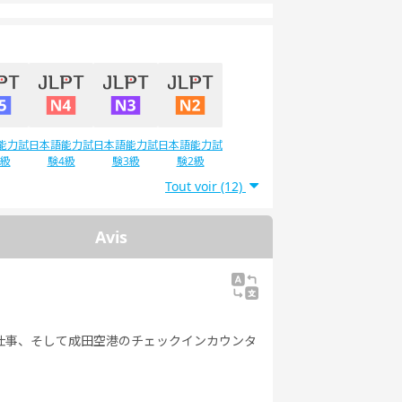
能力試
日本語能力試
日本語能力試
日本語能力試
5級
験4級
験3級
験2級
Tout voir (12)
Avis
仕事、そして成田空港のチェックインカウンタ