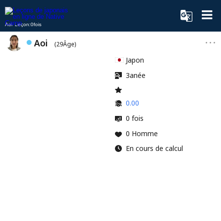
Aoi Leçon:0fois
Aoi
(29Âge)
Japon
3anée
0.00
0 fois
0 Homme
En cours de calcul