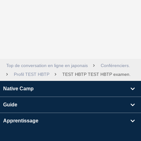
Top de conversation en ligne en japonais
Conférenciers.
Profil TEST HBTP
TEST HBTP TEST HBTP examen.
Native Camp
Guide
Apprentissage
Rechercher un enseignant