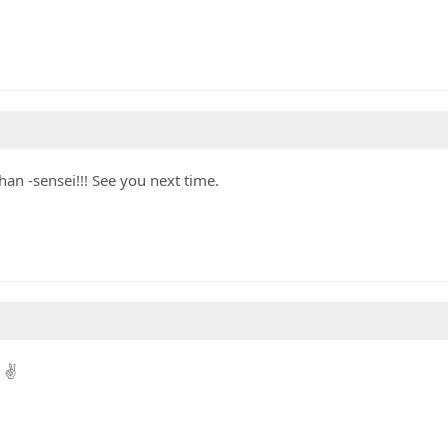
han -sensei!!! See you next time.
✌️