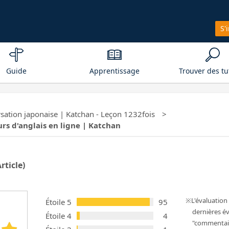
S'
Guide
Apprentissage
Trouver des tu
sation japonaise | Katchan - Leçon 1232fois
urs d'anglais en ligne | Katchan
rticle)
L'évaluatio
Étoile 5
95
dernières év
Étoile 4
4
"commentair