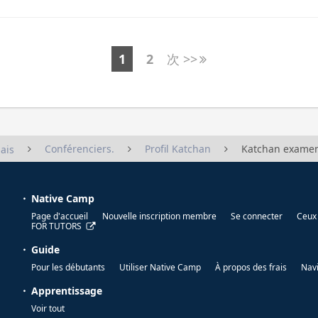
1
2
次 >>
Conférenciers.
Profil Katchan
Katchan exame
ais
Native Camp
Page d'accueil
Nouvelle inscription membre
Se connecter
Ceux 
FOR TUTORS
Guide
Pour les débutants
Utiliser Native Camp
À propos des frais
Nav
Apprentissage
Voir tout