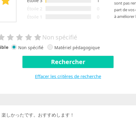
Étoile 3
1
sont pas ren
Étoile 2
0
part de vos
Étoile 1
0
à améliorer 
Non spécifié
ible
Non spécifié
Matériel pédagogique
Rechercher
Effacer les critères de recherche
く楽しかったです。おすすめします！